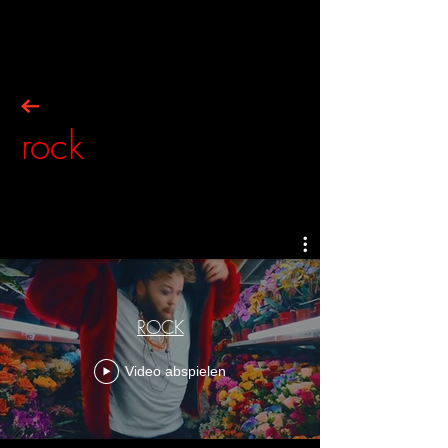
rock
ROCK
Video abspielen